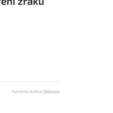
ení zraku
Vytvořeno službou
Webnode