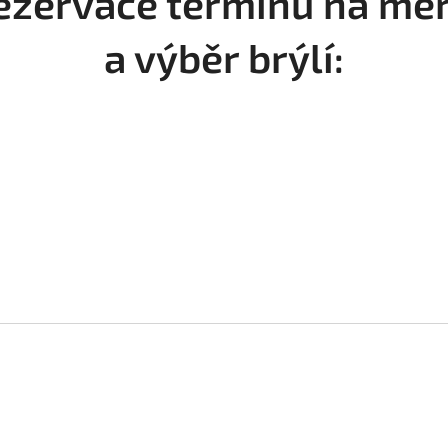
ezervace termínu na měř
a výběr brýlí: