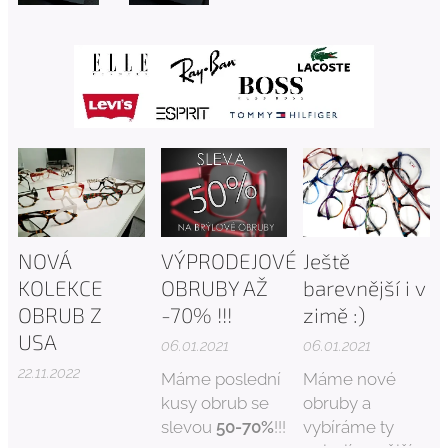
NOVÁ
VÝPRODEJOVÉ
Ještě
KOLEKCE
OBRUBY AŽ
barevnější i v
OBRUB Z
-70% !!!
zimě :)
USA
06.01.2021
06.01.2021
22.11.2022
Máme poslední
Máme nové
kusy obrub se
obruby a
slevou
50-70%
!!!
vybíráme ty